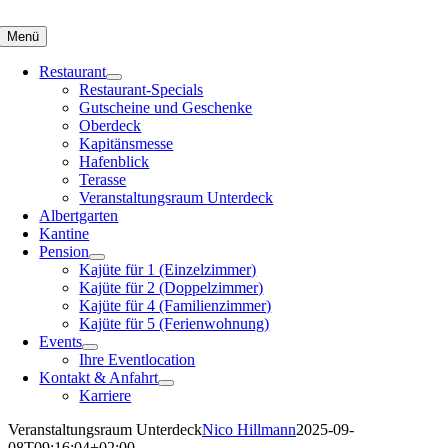
Zum
Inhalt
Menü
springen
Restaurant
Restaurant-Specials
Gutscheine und Geschenke
Oberdeck
Kapitänsmesse
Hafenblick
Terasse
Veranstaltungsraum Unterdeck
Albertgarten
Kantine
Pension
Kajüte für 1 (Einzelzimmer)
Kajüte für 2 (Doppelzimmer)
Kajüte für 4 (Familienzimmer)
Kajüte für 5 (Ferienwohnung)
Events
Ihre Eventlocation
Kontakt & Anfahrt
Karriere
Veranstaltungsraum Unterdeck
Nico Hillmann
2025-09-
08T09:16:04+02:00