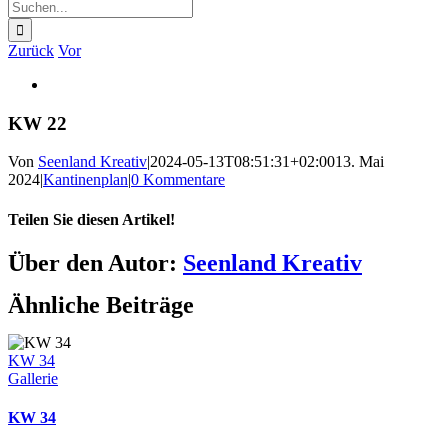
Suche
nach:
Zurück
Vor
Zeige
grösseres
Bild
KW 22
Von
Seenland Kreativ
|
2024-05-13T08:51:31+02:00
13. Mai
2024
|
Kantinenplan
|
0 Kommentare
Teilen Sie diesen Artikel!
Facebook
Twitter
Reddit
LinkedIn
WhatsApp
Telegram
Tumblr
Pinterest
Vk
Xing
E-
Über den Autor:
Seenland Kreativ
Mail
Ähnliche Beiträge
KW 34
Gallerie
KW 34