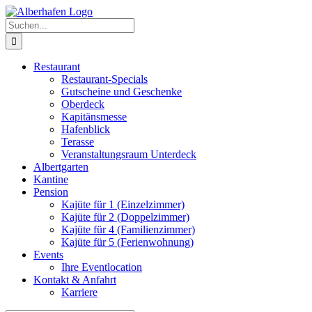
Zum
Facebook
Twitter
Instagram
Pinterest
Inhalt
Suche
springen
nach:
Restaurant
Restaurant-Specials
Gutscheine und Geschenke
Oberdeck
Kapitänsmesse
Hafenblick
Terasse
Veranstaltungsraum Unterdeck
Albertgarten
Kantine
Pension
Kajüte für 1 (Einzelzimmer)
Kajüte für 2 (Doppelzimmer)
Kajüte für 4 (Familienzimmer)
Kajüte für 5 (Ferienwohnung)
Events
Ihre Eventlocation
Kontakt & Anfahrt
Karriere