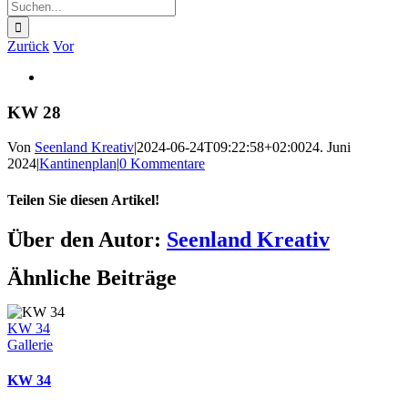
Suche
nach:
Zurück
Vor
Zeige
grösseres
Bild
KW 28
Von
Seenland Kreativ
|
2024-06-24T09:22:58+02:00
24. Juni
2024
|
Kantinenplan
|
0 Kommentare
Teilen Sie diesen Artikel!
Facebook
Twitter
Reddit
LinkedIn
WhatsApp
Telegram
Tumblr
Pinterest
Vk
Xing
E-
Über den Autor:
Seenland Kreativ
Mail
Ähnliche Beiträge
KW 34
Gallerie
KW 34