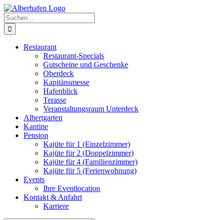
Zum
Facebook
Twitter
Instagram
Pinterest
Inhalt
Suche
springen
nach:
Restaurant
Restaurant-Specials
Gutscheine und Geschenke
Oberdeck
Kapitänsmesse
Hafenblick
Terasse
Veranstaltungsraum Unterdeck
Albertgarten
Kantine
Pension
Kajüte für 1 (Einzelzimmer)
Kajüte für 2 (Doppelzimmer)
Kajüte für 4 (Familienzimmer)
Kajüte für 5 (Ferienwohnung)
Events
Ihre Eventlocation
Kontakt & Anfahrt
Karriere