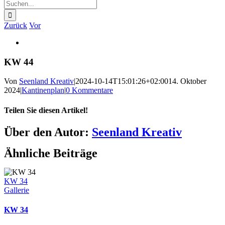
Suche
nach:
Zurück
Vor
Zeige
grösseres
Bild
KW 44
Von
Seenland Kreativ
|
2024-10-14T15:01:26+02:00
14. Oktober
2024
|
Kantinenplan
|
0 Kommentare
Teilen Sie diesen Artikel!
Facebook
Twitter
Reddit
LinkedIn
WhatsApp
Telegram
Tumblr
Pinterest
Vk
Xing
E-
Über den Autor:
Seenland Kreativ
Mail
Ähnliche Beiträge
KW 34
Gallerie
KW 34