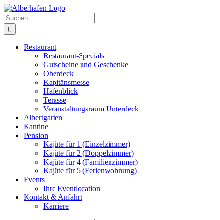
Zum
Facebook
Twitter
Instagram
Pinterest
Inhalt
Suche
springen
nach:
Restaurant
Restaurant-Specials
Gutscheine und Geschenke
Oberdeck
Kapitänsmesse
Hafenblick
Terasse
Veranstaltungsraum Unterdeck
Albertgarten
Kantine
Pension
Kajüte für 1 (Einzelzimmer)
Kajüte für 2 (Doppelzimmer)
Kajüte für 4 (Familienzimmer)
Kajüte für 5 (Ferienwohnung)
Events
Ihre Eventlocation
Kontakt & Anfahrt
Karriere