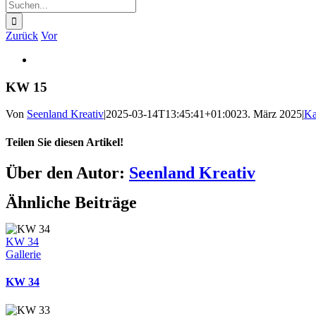
Suche
nach:
Zurück
Vor
Zeige
grösseres
Bild
KW 15
Von
Seenland Kreativ
|
2025-03-14T13:45:41+01:00
23. März 2025
|
Ka
Teilen Sie diesen Artikel!
Facebook
Twitter
Reddit
LinkedIn
WhatsApp
Telegram
Tumblr
Pinterest
Vk
Xing
E-
Über den Autor:
Seenland Kreativ
Mail
Ähnliche Beiträge
KW 34
Gallerie
KW 34