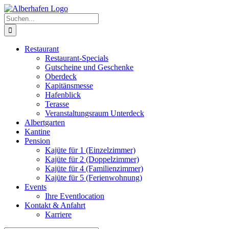
Zum
Facebook
Twitter
Instagram
Pinterest
Inhalt
Suche
springen
nach:
Restaurant
Restaurant-Specials
Gutscheine und Geschenke
Oberdeck
Kapitänsmesse
Hafenblick
Terasse
Veranstaltungsraum Unterdeck
Albertgarten
Kantine
Pension
Kajüte für 1 (Einzelzimmer)
Kajüte für 2 (Doppelzimmer)
Kajüte für 4 (Familienzimmer)
Kajüte für 5 (Ferienwohnung)
Events
Ihre Eventlocation
Kontakt & Anfahrt
Karriere