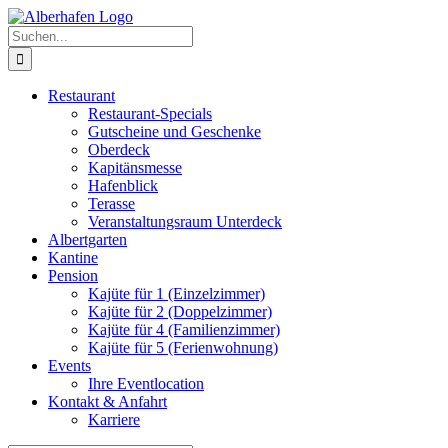
Zum
Facebook
Twitter
Instagram
Pinterest
Inhalt
Suche
springen
nach:
Restaurant
Restaurant-Specials
Gutscheine und Geschenke
Oberdeck
Kapitänsmesse
Hafenblick
Terasse
Veranstaltungsraum Unterdeck
Albertgarten
Kantine
Pension
Kajüte für 1 (Einzelzimmer)
Kajüte für 2 (Doppelzimmer)
Kajüte für 4 (Familienzimmer)
Kajüte für 5 (Ferienwohnung)
Events
Ihre Eventlocation
Kontakt & Anfahrt
Karriere