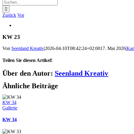
Suche
nach:
Zurück
Vor
Zeige
grösseres
Bild
KW 23
Von
Seenland Kreativ
|
2026-04-10T08:42:24+02:00
17. Mai 2026
|
Kan
Teilen Sie diesen Artikel!
Facebook
Twitter
Reddit
LinkedIn
WhatsApp
Telegram
Tumblr
Pinterest
Vk
Xing
E-
Über den Autor:
Seenland Kreativ
Mail
Ähnliche Beiträge
KW 34
Gallerie
KW 34